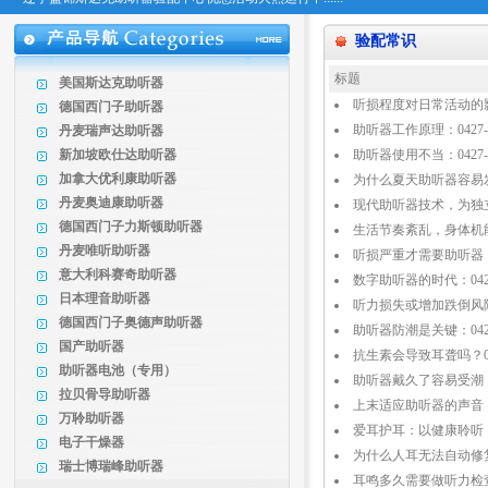
验配常识
标题
美国斯达克助听器
听损程度对日常活动的影响研
德国西门子助听器
助听器工作原理：0427---
丹麦瑞声达助听器
新加坡欧仕达助听器
助听器使用不当：0427---
加拿大优利康助听器
为什么夏天助听器容易发生故
丹麦奥迪康助听器
现代助听器技术，为独立生活
德国西门子力斯顿助听器
生活节奏紊乱，身体机能失衡：
丹麦唯听助听器
听损严重才需要助听器：042
意大利科赛奇助听器
数字助听器的时代：0427--
日本理音助听器
听力损失或增加跌倒风险;042
德国西门子奥德声助听器
助听器防潮是关键：0427--
国产助听器
抗生素会导致耳聋吗？0427-
助听器电池（专用）
助听器戴久了容易受潮：042
拉贝骨导助听器
上末适应助听器的声音：042
万聆助听器
爱耳护耳：以健康聆听，筑无
电子干燥器
为什么人耳无法自动修复听力
瑞士博瑞峰助听器
耳鸣多久需要做听力检查？0